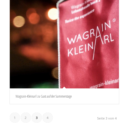
Wagrain-Kleinarl zu Gast auf der Summerstage
1
2
3
4
Seite 3 von 4