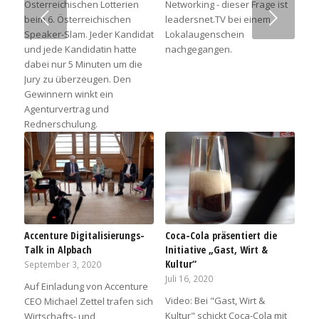
Österreichischen Lotterien
Networking - dieser Frage ist
Weiter
beim 6. Österreichischen
leadersnet.TV bei einem
Speaker-Slam. Jeder Kandidat
Lokalaugenschein
und jede Kandidatin hatte
nachgegangen.
dabei nur 5 Minuten um die
Jury zu überzeugen. Den
Gewinnern winkt ein
Agenturvertrag und
Rednerschulung.
Accenture Digitalisierungs-
Coca-Cola präsentiert die
Talk in Alpbach
Initiative „Gast, Wirt &
Kultur“
September 3, 2020
Juli 16, 2020
Auf Einladung von Accenture
Video: Bei "Gast, Wirt &
CEO Michael Zettel trafen sich
Kultur" schickt Coca-Cola mit
Wirtschafts- und