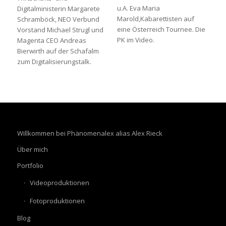
u.A. Eva Maria
Digitalministerin Margarete
Marold,Kabarettisten auf
Schramböck, NEO Verbund
eine Österreich Tournee. Die
Vorstand Michael Strugl und
PK im Video.
Magenta CEO Andreas
Bierwirth auf der Schafalm
zum Digitalisierungstalk.
Willkommen bei Phänomenalex alias Alex Rieck
Über mich
Portfolio
Videoproduktionen
Fotoproduktionen
Blog