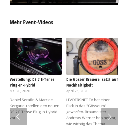
Mehr Event-Videos
Vorstellung: DS 7 E-Tense
Die Gösser Brauerei setzt auf
Plug-In-Hybrid
Nachhaltigkeit
Mai 20, 2020
April 25, 2020
Daniel Serafin & Marc de
LEADERSNET TV hat einen
Kergariou stellen den neuen
Blick in das "Gösseum"
DS 7 E-Tense Plug-In-Hybrid
geworfen. Braumeister
Weiter
vor.
Andreas Werner hob hervor,
wie wichtig das Thema